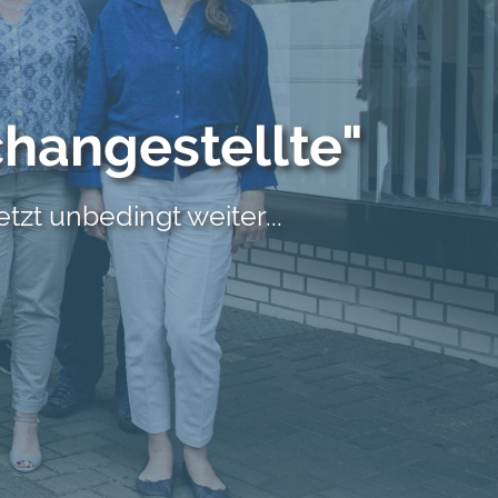
hangestellte"
etzt unbedingt weiter...