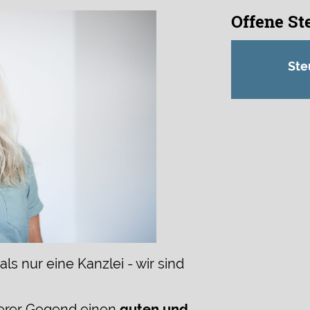
Offene Ste
Ste
ls nur eine Kanzlei - wir sind
erer Gegend einen
guten und