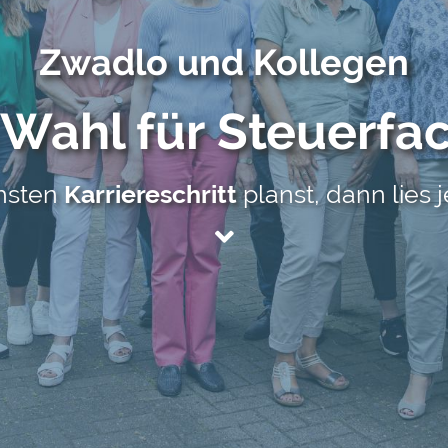
Zwadlo und Kollegen
 Wahl für
Steuerfac
hsten
Karriereschritt
planst, dann lies j