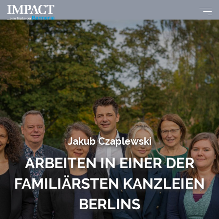
Jakub Czaplewski
ARBEITEN IN EINER DER
FAMILIÄRSTEN KANZLEIEN
BERLINS