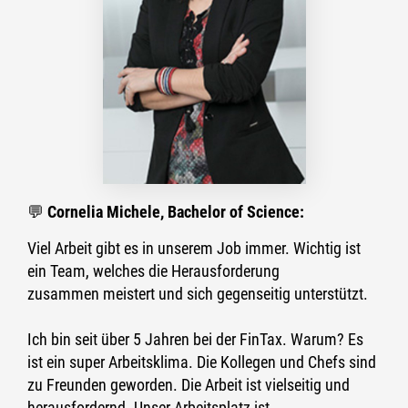
💬
Corne
lia Michele,
Bachelor of Science
:
Viel Arbeit gibt e
s in
unserem Job i
mmer. Wichtig ist
ein Team, welches die Herausforder
ung
zusa
mmen
meistert
und
sich
gegenseitig
unterstützt.
Ich bin seit über 5 Jahren bei der FinTax. Warum?
Es
ist ein super Arbeitsklima. Die Kollegen und Chefs
sind
zu Freunden geword
en. Die Arbeit ist vielseitig und
herausfordernd. Unser Arbeitsplatz ist