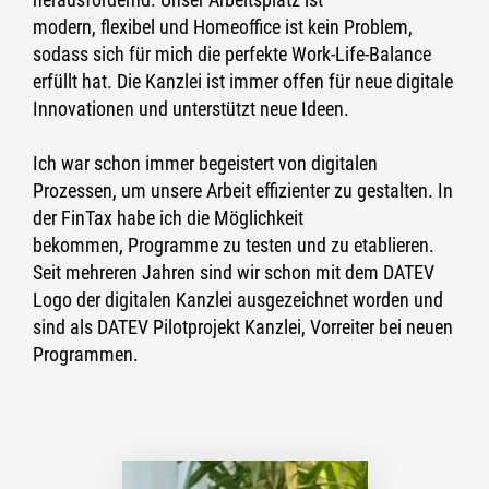
modern, flexibel und Homeo
ffice ist kein Problem,
soda
ss sich für mich die perfekte Work
-
Life
-
Balance
erfü
llt hat. Die Kanzlei ist immer o
ffen für neue digitale
I
nnovationen und unter
stützt neue Id
een.
Ich war schon i
mmer begeistert von digitalen
Prozessen, um
unsere Arbeit e
ffizienter zu gestalten. In
der FinTax habe ich die Mög
lichkeit
bekommen,
Programme zu testen und zu etab
lieren.
Seit mehreren
Jahren si
nd wir schon mit dem DATEV
Logo der digitalen Kanzlei ausgezeichnet worden und
sind als
DATEV
P
ilotprojekt
Kanzlei,
Vo
rreiter
bei
neuen
Progra
mmen.