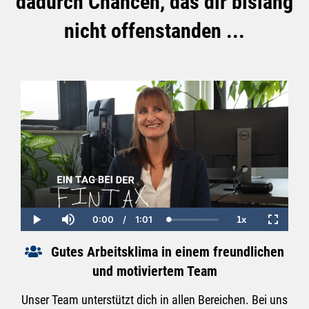
dadurch Chancen, das dir bislang
nicht offenstanden ...
0:00
/
1:01
1x
Current
Duration
Loaded
:
Play
Mute
Playback
Fullscre
Time
0.00%
Rate
Gutes Arbeitsklima in einem freundlichen
und motiviertem Team
Unser Team unterstützt dich in allen Bereichen. Bei uns