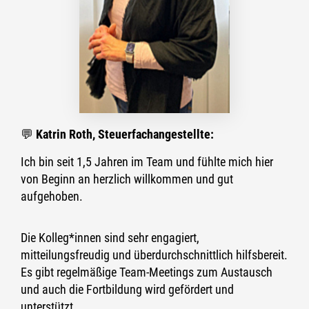
💬
Katrin Roth, Steuerfachangeste
llte:
Ich bin seit 1,5 Jahren im Team
und fühlte mich hier
von Beginn an herz
lich willkommen
und gut
aufgehoben.
Die Ko
lleg*i
nnen sind sehr engagiert,
mi
tteil
ungsfreudig und überdurchschnitt
lich hilfsbereit.
Es gibt regelmäßige Team
-
M
eetings zum Austausch
und auch die Fortb
il
dung wird gefördert und
unterstützt.