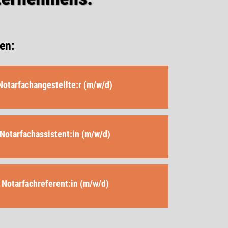
len:
Notarfachangestellte:r (m/w/d)
Notarfachassistent:in (m/w/d)
Notarfachreferent:in (m/w/d)