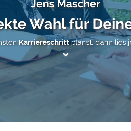
Jens Mascher
ekte Wahl für Dein
hsten
Karriereschritt
planst, dann lies j