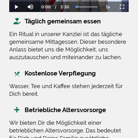
0:00
/
2:30
1x
Current
Duration
Loaded
:
Play
Mute
Playback
Fullscre
Time
100.00%
Rate
Täglich gemeinsam essen
Ein Ritual in unserer Kanzlei ist das tägliche
gemeinsame Mittagessen. Dieser besondere
Anlass bietet uns die Möglichkeit, uns
auszutauschen und miteinander zu lachen.
Kostenlose Verpflegung
Wasser, Tee und Kaffee stehen jederzeit für
Dich bereit.
Betriebliche Altersvorsorge
Wir bieten Dir die Möglichkeit einer
betrieblichen Altersvorsorge. Das bedeutet