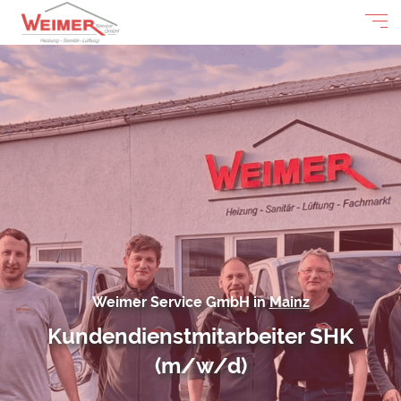
Weimer Service GmbH in
Mainz
Kundendienstmitarbeiter SHK
(m/w/d)